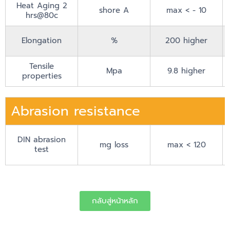
Heat Aging 2
shore A
max < - 10
hrs@80c
Elongation
%
200 higher
Tensile
Mpa
9.8 higher
properties
Abrasion resistance
DIN abrasion
mg loss
max < 120
test
กลับสู่หน้าหลัก