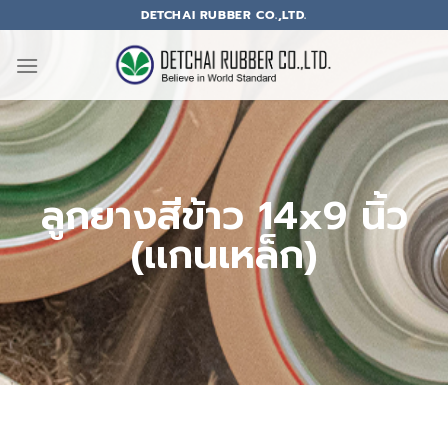
DETCHAI RUBBER CO.,LTD.
ลูกยางสีข้าว 14x9 นิ้ว
(เเกนเหล็ก)