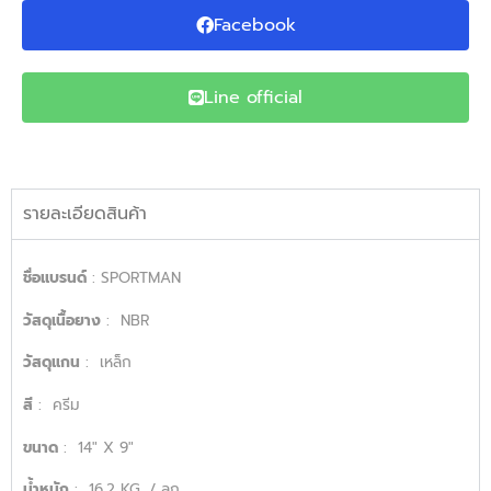
Facebook
Line official
รายละเอียดสินค้า
ชื่อเเบรนด์
: SPORTMAN
วัสดุเนื้อยาง
:
NBR
วัสดุเเกน
:
เหล็ก
สี
:
ครีม
ขนาด
:
14″ X 9″
น้ำหนัก
:
16.2 KG. / ลูก