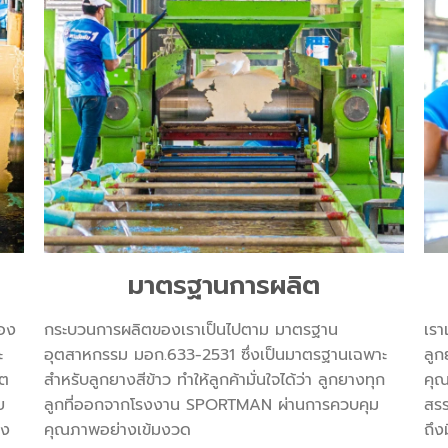
มาตรฐานการผลิต
ของ
กระบวนการผลิตของเราเป็นไปตาม มาตรฐาน
เรา
ะ
อุตสาหกรรม มอก.633-2531 ซึ่งเป็นมาตรฐานเฉพาะ
ลูก
ิต
สำหรับลูกยางสีข้าว ทำให้ลูกค้ามั่นใจได้ว่า ลูกยางทุก
คุณ
ย
ลูกที่ออกจากโรงงาน SPORTMAN ผ่านการควบคุม
สร
ิง
คุณภาพอย่างเข้มงวด
ถึง