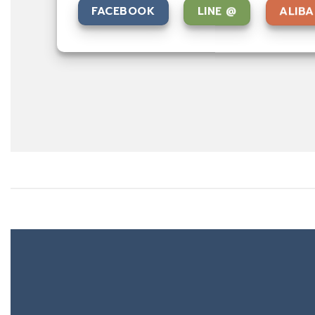
FACEBOOK
LINE @
ALIB