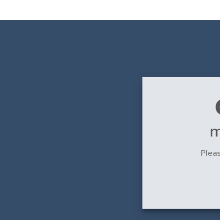
m
Pleas