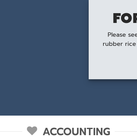
FO
Please see
rubber rice 
ACCOUNTING